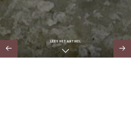
LEES HET ARTIKEL
Op oudejaarsdag 1649 bezweek de zevenentwintigjarige
Caspar van Kinschot (1622-1649) aan de tering. Hoewel
de Neolatijnse dichter zich had voorgenomen al zijn werk
te verbranden, wisten zijn vrienden de gedichten van het
haardvuur te redden. In 1685 verschenen de verzamelde
gedichten onder de titel
Poëmata in Libris IV digesta,
een
uitgave verzorgd door de filoloog Jacobus Gronovius. Het
bekendste uit de
Poëmata
is een spotdicht op Vondels