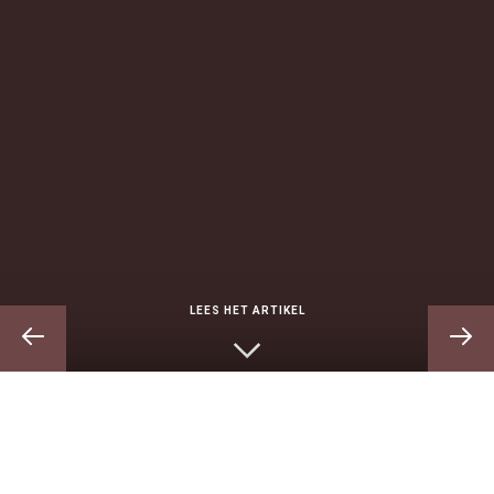
LEES HET ARTIKEL
De Leidse koopman Jan de Kruyff (1706–1775) was al 44
jaar oud toen hij op 18 oktober 1750 in Franeker trouwde
met de daar woonachtige Anna Wybrandina Tiboel (1723-