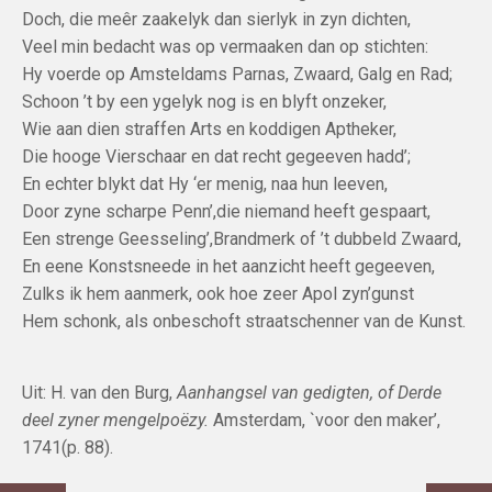
Doch, die meêr zaakelyk dan sierlyk in zyn dichten,
Veel min bedacht was op vermaaken dan op stichten:
Hy voerde op Amsteldams Parnas, Zwaard, Galg en Rad;
Schoon ’t by een ygelyk nog is en blyft onzeker,
Wie aan dien straffen Arts en koddigen Aptheker,
Die hooge Vierschaar en dat recht gegeeven hadd’;
En echter blykt dat Hy ‘er menig, naa hun leeven,
Door zyne scharpe Penn’,die niemand heeft gespaart,
Een strenge Geesseling’,Brandmerk of ’t dubbeld Zwaard,
En eene Konstsneede in het aanzicht heeft gegeeven,
Zulks ik hem aanmerk, ook hoe zeer Apol zyn’gunst
Hem schonk, als onbeschoft straatschenner van de Kunst.
Uit: H. van den Burg,
Aanhangsel van gedigten, of Derde
deel zyner mengelpoëzy.
Amsterdam, `voor den maker’,
1741(p. 88).