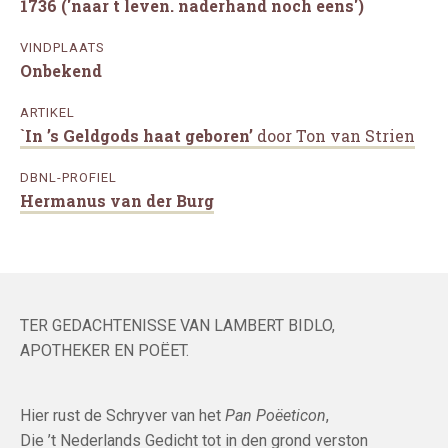
1736 ('naar t leven. naderhand noch eens')
VINDPLAATS
Onbekend
ARTIKEL
`In ’s Geldgods haat geboren’
door Ton van Strien
DBNL-PROFIEL
Hermanus van der Burg
TER GEDACHTENISSE VAN LAMBERT BIDLO,
APOTHEKER EN POËET.
Hier rust de Schryver van het
Pan Poëeticon
,
Die ’t Nederlands Gedicht tot in den grond verston