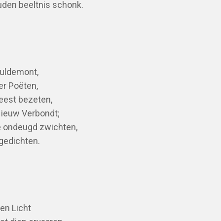
uden beeltnis schonk.
Guldemont,
er Poëten,
geest bezeten,
Nieuw Verbondt;
le ondeugd zwichten,
gedichten.
een Licht