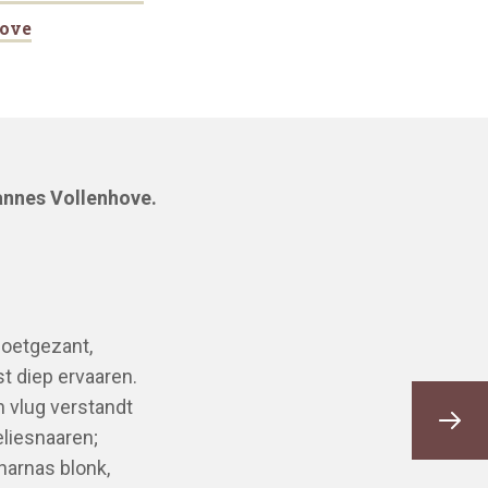
hove
annes Vollenhove.
Boetgezant,
t diep ervaaren.
h vlug verstandt
liesnaaren;
harnas blonk,