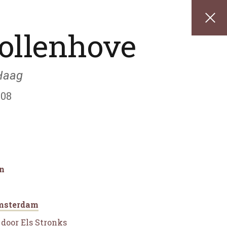
ollenhove
 Haag
708
n
msterdam
l
door Els Stronks