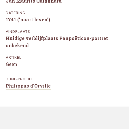
Jan Maurits Quinkhard
DATERING
1741 ('naart leven')
VINDPLAATS
Huidige verblijfplaats Panpoëticon-portret
onbekend
ARTIKEL
Geen
DBNL-PROFIEL
Philippus d’Orville