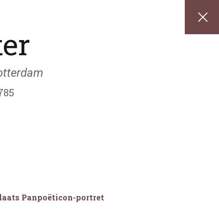
ter
otterdam
785
plaats Panpoëticon-portret